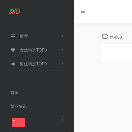
推荐
fft-033
女优精选TOP9
男优精选TOP9
首页
黄业快讯