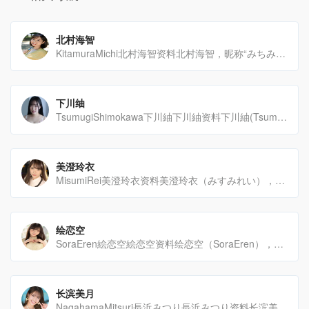
北村海智
KitamuraMichi北村海智资料北村海智，昵称“みちみち”或“みっちー”，是一位从SOD（Soft[…]
下川䌷
TsumugiShimokawa下川紬下川紬资料下川紬(TsumugiShimokawa,下川䌷)，[…]
美澄玲衣
MisumiRei美澄玲衣资料美澄玲衣（みすみれい），是日本的AV女优，隶属于BambiPromot[…]
绘恋空
SoraEren絵恋空絵恋空资料绘恋空（SoraEren），2024年1月12日出生于日本东京，摩羯[…]
长滨美月
NagahamaMitsuri長浜みつり長浜みつり资料长滨美月（ながはまみつり，2002年6月1日出[…]