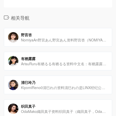
相关导航
野宫杏
NomiyaAn野宮あん野宮あん资料野宫杏（NOMIYAAN）是一位日本AV女优，预计于2024年1[…]
有栖露露
ArisuRuru有栖るる有栖るる资料中文名：有栖露露生日：1998-11-30星座：射手座年龄[…]
清巳玲乃
KiyomiReno0清巳れの资料清巳れの是LINX经纪公司旗下的Madonna专属女优。她以独特的魅力[…]
织田真子
OdaMako織田真子资料织田真子（織田真子，OdaMako）是一位备受瞩目的日本女优，她于1983年[…]