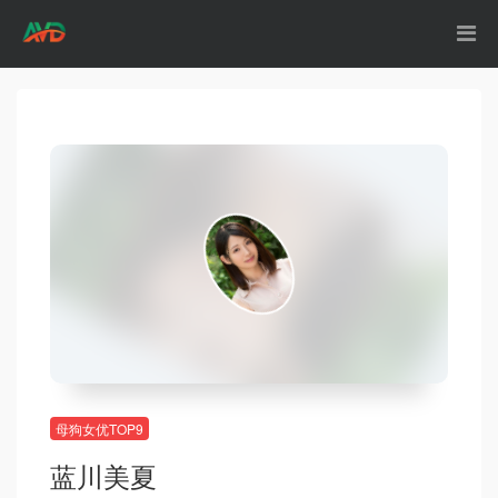
母狗女优TOP9
蓝川美夏