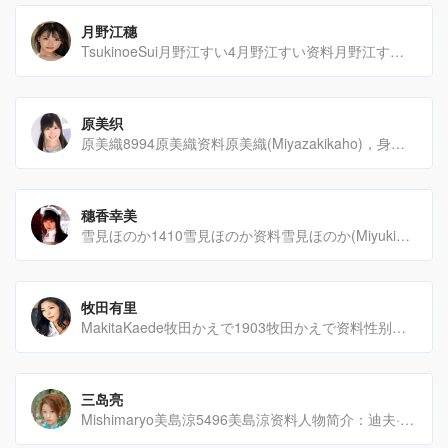
月野江穗
TsukinoeSui月野江すい4月野江すい资料月野江すい（TsukinoeSui）是一位来自大阪[…]
原美织
原美織8994原美織资料原美織(Miyazakikaho)，身高150cm，出生于1993-09-13[…]
穗香幸美
雪見ほのか1410雪見ほのか资料雪見ほのか(Miyukiarisu)，身高157cm，出生于1990-[…]
牧田有里
MakitaKaede牧田かえで1903牧田かえで资料性别：女国籍：日本身高：152cm三围：[…]
三岛亮
Mishimaryo美島涼5496美島涼资料人物简介：迪夫·威廉姆斯迪夫·威廉姆斯，是一位享誉世界[…]