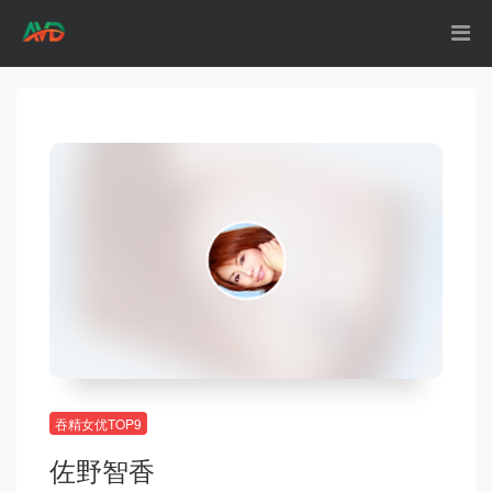
吞精女优TOP9
佐野智香