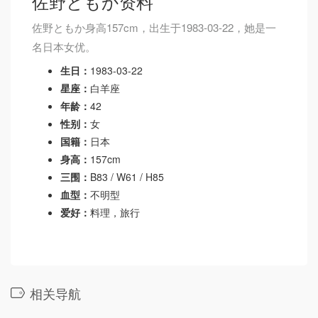
佐野ともか资料
佐野ともか身高157cm，出生于1983-03-22，她是一
名日本女优。
生日：
1983-03-22
星座：
白羊座
年龄：
42
性别：
女
国籍：
日本
身高：
157cm
三围：
B83 / W61 / H85
血型：
不明型
爱好：
料理，旅行
相关导航