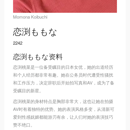
Momona Koibuchi
恋渕ももな
2242
恋渕ももな资料
恋渕桃菜是一位备受瞩目的日本女优，她的出道经历
和个人经历都非常有趣。她在公务员时代遭受性骚扰
和工作压力，决定辞职后开始拍写真和AV，成为了备
受瞩目的新星。
恋渕桃菜的身材特点是胸部非常大，这也让她在拍摄
AV时有着独特的优势。她的表演风格多变，从清新可
爱到性感妩媚都能游刃有余，让人们对她的表演技巧
赞不绝口。