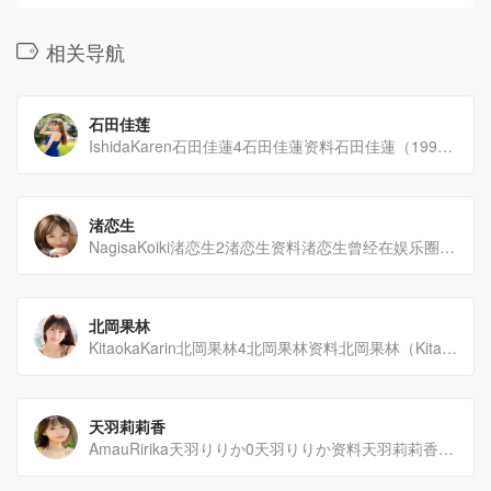
相关导航
石田佳莲
IshidaKaren石田佳蓮4石田佳蓮资料石田佳蓮（1996年8月6日生于福冈县，现居东京都）是一[…]
渚恋生
NagisaKoiki渚恋生2渚恋生资料渚恋生曾经在娱乐圈有一段时间的成功，但后来她决定尝试新的事业[…]
北岡果林
KitaokaKarin北岡果林4北岡果林资料北岡果林（KitaokaKarin），2024年4月[…]
天羽莉莉香
AmauRirika天羽りりか0天羽りりか资料天羽莉莉香，2024年以KAWAII厂商新人AV女优身[…]