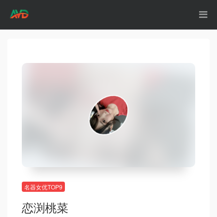
名器女优TOP9
恋渕桃菜