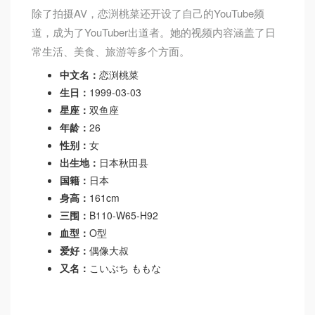
除了拍摄AV，恋渕桃菜还开设了自己的YouTube频
道，成为了YouTuber出道者。她的视频内容涵盖了日
常生活、美食、旅游等多个方面。
中文名：
恋渕桃菜
生日：
1999-03-03
星座：
双鱼座
年龄：
26
性别：
女
出生地：
日本秋田县
国籍：
日本
身高：
161cm
三围：
B110-W65-H92
血型：
O型
爱好：
偶像大叔
又名：
こいぶち ももな