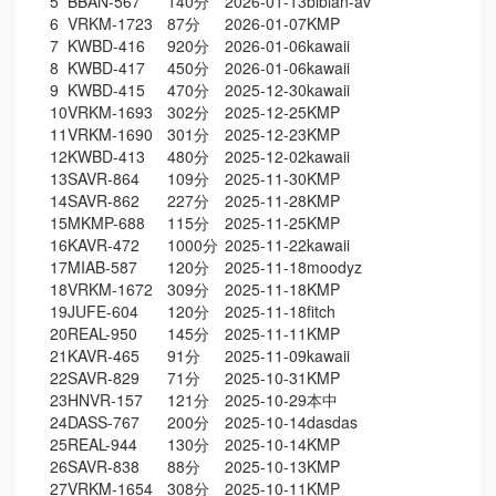
5
BBAN-567
140分
2026-01-13
bibian-av
6
VRKM-1723
87分
2026-01-07
KMP
7
KWBD-416
920分
2026-01-06
kawaii
8
KWBD-417
450分
2026-01-06
kawaii
9
KWBD-415
470分
2025-12-30
kawaii
10
VRKM-1693
302分
2025-12-25
KMP
11
VRKM-1690
301分
2025-12-23
KMP
12
KWBD-413
480分
2025-12-02
kawaii
13
SAVR-864
109分
2025-11-30
KMP
14
SAVR-862
227分
2025-11-28
KMP
15
MKMP-688
115分
2025-11-25
KMP
16
KAVR-472
1000分
2025-11-22
kawaii
17
MIAB-587
120分
2025-11-18
moodyz
18
VRKM-1672
309分
2025-11-18
KMP
19
JUFE-604
120分
2025-11-18
fitch
20
REAL-950
145分
2025-11-11
KMP
21
KAVR-465
91分
2025-11-09
kawaii
22
SAVR-829
71分
2025-10-31
KMP
23
HNVR-157
121分
2025-10-29
本中
24
DASS-767
200分
2025-10-14
dasdas
25
REAL-944
130分
2025-10-14
KMP
26
SAVR-838
88分
2025-10-13
KMP
27
VRKM-1654
308分
2025-10-11
KMP