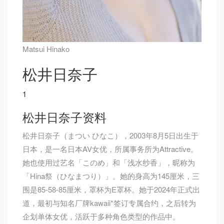
Matsui Hinako
松井日奈子
1
松井日奈子资料
松井日奈子（まつい ひなこ），2003年8月5日出生于
日本，是一名日本AV女优，所属事务所为Attractive。
她也使用过艺名「このめ」和「浅水纱香」，昵称为
「Hina祭（ひなまつり）」。她的身高为145厘米，三
围是85-58-85厘米，罩杯为E罩杯。她于2024年正式出
道，最初与知名厂牌kawaii*签订专属合约，之后转为
企划单体女优，活跃于多种角色类型的作品中。