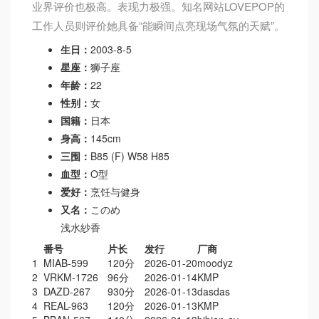
业界评价也极高。表现力极强。知名网站LOVEPOP的
工作人员则评价她具备“能瞬间点亮现场气氛的天赋”。
生日：
2003-8-5
星座：
狮子座
年龄：
22
性别：
女
国籍：
日本
身高：
145cm
三围：
B85 (F) W58 H85
血型：
O型
爱好：
烹饪与健身
又名：
このめ
浅水紗香
番号
片长
发行
厂商
1
MIAB-599
120分
2026-01-20
moodyz
2
VRKM-1726
96分
2026-01-14
KMP
3
DAZD-267
930分
2026-01-13
dasdas
4
REAL-963
120分
2026-01-13
KMP