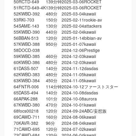
50
RCTD-649
139分钟
2025-03-06
ROCKET
51
RCTD-649-4K
139分钟
2025-03-06
ROCKET
52
KWBD-392
480分
2025-03-04
kawaii
53
RKI-703
150分
2025-02-11
rookie-av
54
SAME-143
130分
2025-02-04
attackers
55
KWBD-390
440分
2025-02-04
kawaii
56
BBAN-513
120分
2025-01-14
bibian-av
57
KWBD-388
950分
2025-01-07
kawaii
58
DOCD-038
2024-12-06
Prestige
59
KWBD-385
460分
2024-12-03
kawaii
60
KWBD-386
480分
2024-12-03
kawaii
61
DASS-507
140分
2024-11-12
dasdas
62
KWBD-383
480分
2024-11-05
kawaii
63
KWBD-384
450分
2024-11-05
kawaii
64
FNTR-006
114分钟
2024-10-12
ファーストスター
65
DASS-494
140分
2024-10-08
dasdas
66
APAK-288
101分
2024-10-08
aurora
67
KWBD-380
470分
2024-10-01
kawaii
68
focs00218
120分
2024-09-24
ABC/妄想族
69
CAWD-711
160分
2024-08-06
kawaii
70
KAVR-382
96分
2024-08-04
kawaii
71
CAWD-695
120分
2024-07-02
kawaii
72
CAWD-684
120分
2024-06-04
kawaii