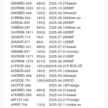
28
KWBD-409
480分
2025-10-07
kawaii
29
VRKM-1653
301分
2025-10-02
KMP
30
KWBD-408
720分
2025-09-30
kawaii
31
BBAN-544
140分
2025-09-09
bibian-av
32
REAL-930
135分
2025-08-26
KMP
33
BBSS-097
240分
2025-08-12
bibian-av
34
VRKM-1611
302分
2025-08-02
KMP
35
SAVR-715
76分
2025-07-28
KMP
36
SAVR-677
96分
2025-07-12
KMP
37
KWBD-401
480分
2025-07-01
kawaii
38
MIAB-507
120分
2025-07-01
moodyz
39
VRKM-1571
303分
2025-06-21
KMP
40
VRKM-1575
301分
2025-06-08
KMP
41
PXVR-283
125分钟
2025-06-01
P-BOX VR
42
DASS-629
180分
2025-05-13
dasdas
43
KWBD-398
430分
2025-05-06
kawaii
44
SDDE-751
128分钟
2025-04-29
SOD
45
CPDE-069
2025-04-18
Prestige
46
KWBD-394
480分
2025-04-01
kawaii
47
KWBD-395
460分
2025-04-01
kawaii
48
FCH-100
2025-03-21
Prestige
49
RKI-704
110分
2025-03-11
rookie-av