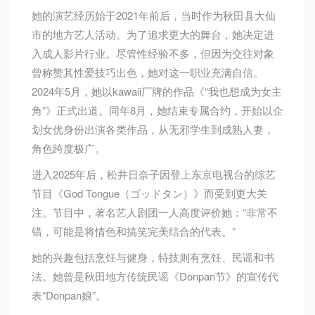
她的演艺经历始于2021年前后，当时作为秋田县大仙
市的地方艺人活动。为了追求更大的舞台，她决定进
入成人影片行业。尽管性经验不多，但因为交往对象
曾称赞其性爱技巧出色，她对这一职业充满自信。
2024年5月，她以kawaii厂牌的作品《“我也想成为女主
角”》正式出道。同年8月，她结束专属合约，开始以企
划女优身份出演各类作品，从无邪学生到成熟人妻，
角色跨度极广。
进入2025年后，松井日奈子因登上东京电视台的综艺
节目《God Tongue（ゴッドタン）》而受到更大关
注。节目中，著名艺人剧团一人高度评价她：“非常不
错，可能是将情色和搞笑完美结合的代表。”
她的兴趣包括烹饪与健身，特技则有烹饪、民谣和书
法。她曾是秋田地方传统民谣《Donpan节》的宣传代
表“Donpan娘”。