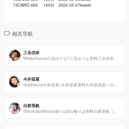
73
CAWD-668
160分
2024-05-07
kawaii
相关导航
三岳优奈
MitakeYuuna三岳ゆうな1三岳ゆうな资料三岳优奈（1990年3月30日出生）是日本的AV女优[…]
今井栞菜
ImaiKanna今井栞菜1今井栞菜资料今井栞菜是一位出生于1992年11月17日的日本AV女优，她[…]
白桥里帆
ShirohashiRiho白橋りほ0白橋りほ资料白桥里帆（ShirohashiRiho），202[…]