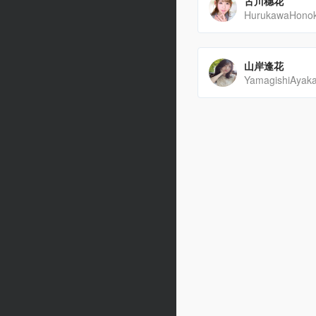
古川穗花
山岸逢花