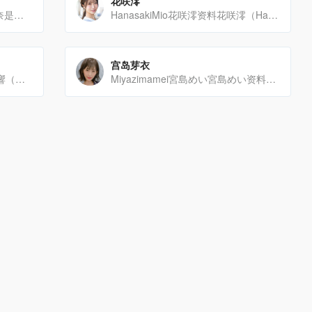
花咲澪
YagiNana八木奈々资料八木奈奈是一位MOODYZ专属女星，于2019年12月13日出道并发布首部作[…]
HanasakiMio花咲澪资料花咲澪（HanasakiMio）是日本新晋女优，出身于长野县，拥有温和[…]
宫岛芽衣
NatsumeHibiki夏目響资料夏目響（英文名：HibikiNatsume、なつめひびき、199[…]
Miyazimamei宮島めい宮島めい资料宫岛芽衣（MiyazimaMei）是一位日本女优，于200[…]