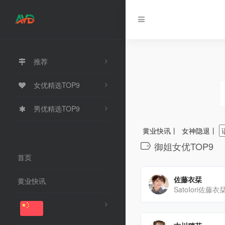
推荐
女优精选TOP9
男优精选TOP9
黄业快讯
丨
女神隐退
丨
御姐女优TOP9
首页
佐藤衣栞
黄业快讯