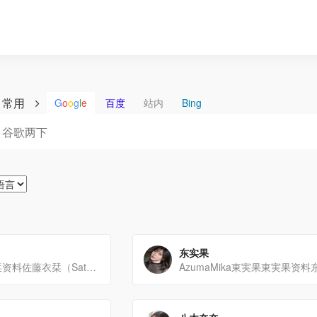
常用
G
o
o
g
l
e
百度
站内
Bing
东实果
SatoIori佐藤衣栞资料佐藤衣栞（SatoIori）是2025年8月5日通过知名片商MOODYZ出[…]