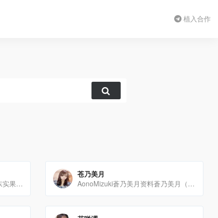
植入合作
苍乃美月
AzumaMika東実果東実果资料东实果（AzumaMika）隶属于HANAYAPROJECT，[…]
AonoMizuki蒼乃美月资料蒼乃美月（AonoMizuki，2002年10月30日出生）是日本的A[…]