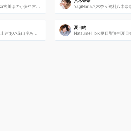
八木奈奈
HurukawaHonoka古川ほのか资料古川ほのか（又称古川帆香，2001年8月10日生），是日本的A[…]
夏目响
YamagishiAyaka山岸あや花山岸あや花资料山岸あや花是一位日本AV女优，出生于1992年11[…]