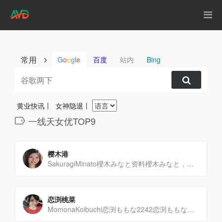
常用
G
o
o
g
l
e
百度
站内
Bing
黄业快讯
丨
女神隐退
丨
一线天女优TOP9
樱木港
SakuragiMinato櫻木みなと资料櫻木みなと，日本新人女优，2025年4月以Fitch专属新人身[…]
恋渕桃菜
MomonaKoibuchi恋渕ももな2242恋渕ももな资料恋渕桃菜是一位备受瞩目的日本女优，她的出[…]