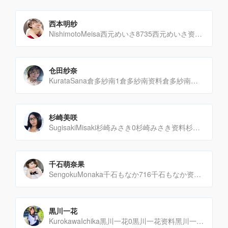
西本明纱
NishimotoMeisa西元めいさ8735西元めいさ资料西元めいさ（NishimotoMeis[…]
仓田纱奈
KurataSana倉多紗南1倉多紗南资料倉多紗南（KurataSana）是一位新晋AV女演员，于[…]
杉崎美咲
SugisakiMisaki杉崎みさき0杉崎みさき资料杉崎美咲（SugisakiMisaki，19[…]
千石萌奈果
SengokuMonaka千石もなか716千石もなか资料千石もなか，生于2002年7月7日，现年21[…]
黒川一花
KurokawaIchika黒川一花0黒川一花资料黑川一花（KurokawaIchika,2001[…]